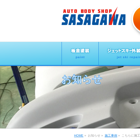
paint
jet ski repai
お知らせ
HOME
»
お知らせ
»
施工事例
»
こちらに施