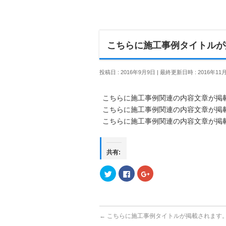
こちらに施工事例タイトルが
投稿日 : 2016年9月9日
最終更新日時 : 2016年11
こちらに施工事例関連の内容文章が掲
こちらに施工事例関連の内容文章が掲
こちらに施工事例関連の内容文章が掲
共有:
ク
Facebook
ク
リ
で
リ
ッ
共
ッ
ク
有
ク
し
す
し
て
る
て
Twitter
に
Google+
で
は
で
←
こちらに施工事例タイトルが掲載されます
共
ク
共